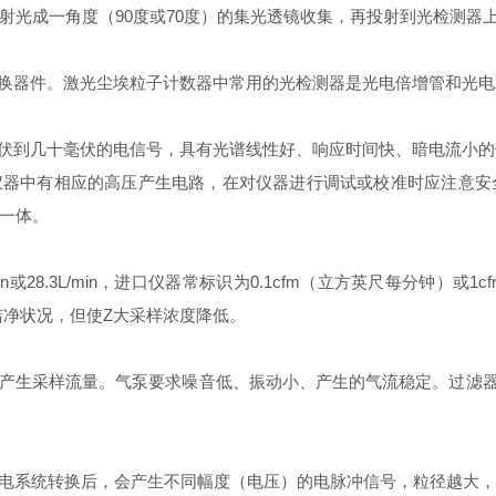
射光成一角度（90度或70度）的集光透镜收集，再投射到光检测器
器件。激光尘埃粒子计数器中常用的光检测器是光电倍增管和光电
到几十毫伏的电信号，具有光谱线性好、响应时间快、暗电流小的
中有相应的高压产生电路，在对仪器进行调试或校准时应注意安
一体。
8.3L/min，进口仪器常标识为0.1cfm（立方英尺每分钟）或1cf
的洁净状况，但使Z大采样浓度降低。
采样流量。气泵要求噪音低、振动小、产生的气流稳定。过滤器应
系统转换后，会产生不同幅度（电压）的电脉冲信号，粒径越大，