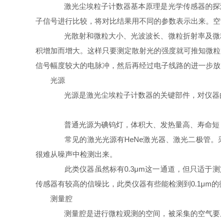
激光尘埃粒子计数器基本原理是光学传感器的探测
子信号进行比较，将对比结果用不同的参数表示出来。空
光散射和微粒大小、光波波长、微粒折射率及微粒
积增加而增大。这样只要测定散射光的强度就可推知微粒
信号幅度较大的电脉冲，然后再经过电子线路的进一步放
光源
光源是激光尘埃粒子计数器的关键部件，对仪器的
普通光源为碘钨灯，体积大、发热量高、寿命短，
常见的激光光源有HeNe激光器、激光二极管。采
很难从噪声中检测出来。
此类仪器虽然标有0.3μm这一通道，但只适于测定
传感器有较高的信噪比，此类仪器有些能检测到0.1μm的
测量腔
测量腔是进行微粒观测的空间，被采集的空气要从