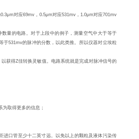
9mv，0.5μm对应531mv，1.0μm对应701mv
数量的电路。对于上段中的例子，测量空气中大于等于
于等于531mv的脉冲的分数，以此类推。所以仪器对尘埃粒
以获得Z佳转换灵敏值。电路系统就是完成对脉冲信号的
系为取得更多的信息；
持距进口管至少十二英寸远。以免以上的颗粒及液体污染传