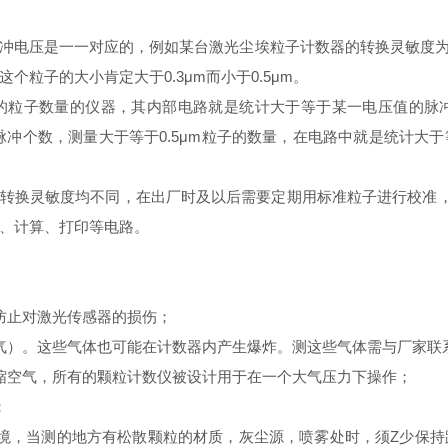
一对应的，例如某台激光尘埃粒子计数器的转换灵敏度为0.3μm对应6
个粒子的大小肯定大于0.3μm而小于0.5μm。
粒子数量的仪器，其内部电路就是统计大于等于某一电压值的脉冲
的脉冲个数，测量大于等于0.5μm粒子的数量，在电路中就是统计大
换灵敏度均不同，在出厂时及以后需要定期用标准粒子进行校准，
、计算、打印等电路。
防止对激光传感器的损伤；
气）。这些气体也可能在计数器内产生爆炸。测这些气体需与厂家联
缩空气，所有的颗粒计数仪被设计用于在一个大气压力下操作；
；
境，当测的地方有松散颗粒的材质，灰尘源，喷雾处时，须Z少保