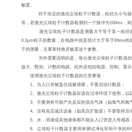
敏度。
对于给定的激光尘埃粒子计数器，粒径大小与脉冲电压是一
等，若激光尘埃粒子计数器检测到一个脉冲为100mv，则这
激光尘埃粒子计数器是测量大于等于某一粒径的
0.3μm粒子的数量，在电路中就是统计大于等于69mv
子的测量，主要靠转换灵敏度这个参数。
另外需要说明的是，每台激光尘埃粒子计数器的转
放大、甄别、计数的电路。此外还包括电源、控制、显示
使用激光尘埃粒子计数器的注意事项：
1、当入口管被盖住或被堵塞，不要启动计数器；
2、激光尘埃粒子计数器应该在洁净环境下使用，以
3、不要测有可能产生反应的混合气体（如氢气和氧
4、没有高压减压设备（如高压扩散器）不要取样压
5、水，溶液或其他液体都不能从入口管进入传感器
6、尘埃粒子计数器主要用来测试净化车间干净的环