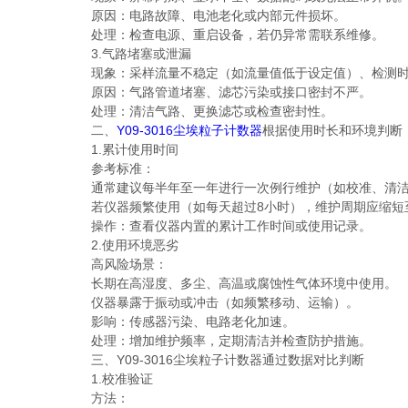
原因：电路故障、电池老化或内部元件损坏。
处理：检查电源、重启设备，若仍异常需联系维修。
3.气路堵塞或泄漏
现象：采样流量不稳定（如流量值低于设定值）、检测时
原因：气路管道堵塞、滤芯污染或接口密封不严。
处理：清洁气路、更换滤芯或检查密封性。
二、
Y09-3016尘埃粒子计数器
根据使用时长和环境判断
1.累计使用时间
参考标准：
通常建议每半年至一年进行一次例行维护（如校准、清洁
若仪器频繁使用（如每天超过8小时），维护周期应缩短至
操作：查看仪器内置的累计工作时间或使用记录。
2.使用环境恶劣
高风险场景：
长期在高湿度、多尘、高温或腐蚀性气体环境中使用。
仪器暴露于振动或冲击（如频繁移动、运输）。
影响：传感器污染、电路老化加速。
处理：增加维护频率，定期清洁并检查防护措施。
三、Y09-3016尘埃粒子计数器通过数据对比判断
1.校准验证
方法：