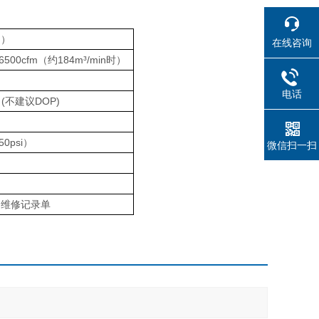
n）
在线咨询
6500cfm（约184m³/min时）
电话
(不建议DOP)
psi）
微信扫一扫
、维修记录单