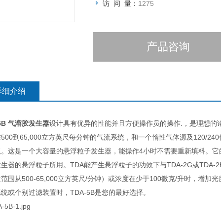
访 问 量：
1275
产品咨询
详细介绍
-5B 气溶胶发生器
设计具有优异的性能并且方便操作员的操作
.
，是理想的
在
500
到
65,000
立方英尺每分钟的气流系统，和一个惰性气体源及
120/240
板。这是一个大容量的悬浮粒子发生器，能操作4小时不需要重新填料。它
发生器的悬浮粒子所用。
TDA
能产生悬浮粒子的功效下与
TDA-2G
或
TDA-2
量范围从
500-65,000
立方英尺
/
分钟）或浓度在少于
100
微克
/
升时，增加光
系统或个别过滤装置时，
TDA-5B
是您的最好选择。