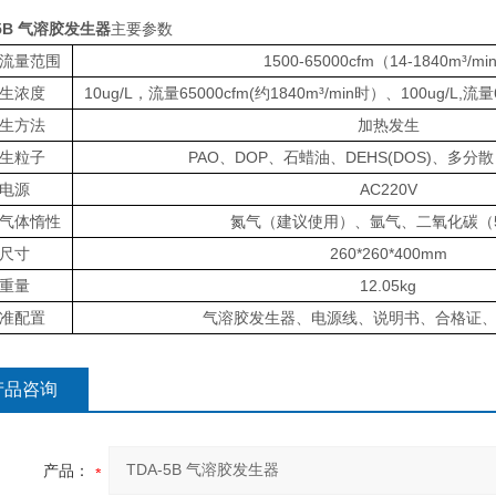
-5B 气溶胶发生器
主要参数
流量范围
1500-65000cfm（14-1840m³/mi
生浓度
10ug/L，流量65000cfm(约1840m³/min时）、100ug/L,流量
生方法
加热发生
生粒子
PAO、DOP、石蜡油、DEHS(DOS)、多分散 
电源
AC220V
气体惰性
氮气（建议使用）、氩气、二氧化碳（50
尺寸
260*260*400mm
重量
12.05kg
准配置
气溶胶发生器、电源线、说明书、合格证
产品咨询
产品：