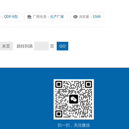
号：
QDF-6型
厂商性质：
生产厂家
浏览量：
1566
末页
跳转到第
页
扫一扫，关注微信