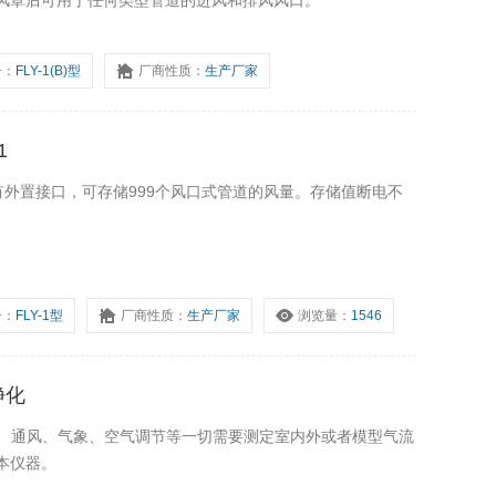
风罩后可用于任何类型管道的进风和排风风口。
号：
FLY-1(B)型
厂商性质：
生产厂家
1
配有外置接口，可存储999个风口式管道的风量。存储值断电不
号：
FLY-1型
厂商性质：
生产厂家
浏览量：
1546
净化
暖、通风、气象、空气调节等一切需要测定室内外或者模型气流
本仪器。